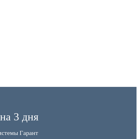
на 3 дня
истемы Гарант