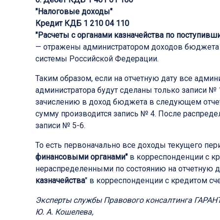
"Налоговые д
оходы
"
Кредит КДБ 1 210 04 110
"
Расчеты с органами казначейства по поступив
— отражены администратором доходов бюджета
системы Российской Федерации.
Таким образом, если на отчетную дату все адм
администратора будут сделаны только записи № 
зачислению в доход бюджета в следующем отчет
сумму производится запись № 4. После распред
записи № 5-6.
То есть первоначально все доходы текущего пер
финансовыми органами"
в корреспонденции с к
нераспределенными по состоянию на отчетную д
казначейства
" в корреспонденции с кредитом сч
Эксперты службы Правового консалтинга ГАРАН
Ю. А. Кошелева,