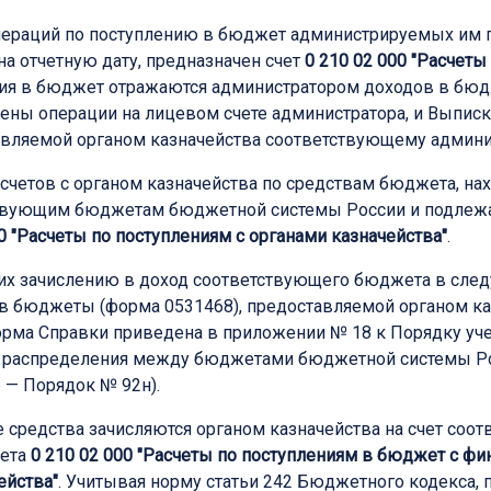
ераций по поступлению в бюджет администрируемых им п
а отчетную дату, предназначен счет
0 210 02 000 "Расчет
ния в бюджет отражаются администратором доходов в бюдж
жены операции на лицевом счете администратора, и Выписк
вляемой органом казначейства соответствующему админи
четов с органом казначейства по средствам бюджета, нахо
етствующим бюджетам бюджетной системы России и подле
00 "Расчеты по поступлениям с органами казначейства"
.
их зачислению в доход соответствующего бюджета в сле
 в бюджеты (форма 0531468), предоставляемой органом к
Форма Справки приведена в приложении № 18 к Порядку у
х распределения между бюджетами бюджетной системы Р
 — Порядок № 92н).
средства зачисляются органом казначейства на счет соо
чета
0 210 02 000 "Расчеты по поступлениям в бюджет с ф
ейства"
. Учитывая норму статьи 242 Бюджетного кодекса, 