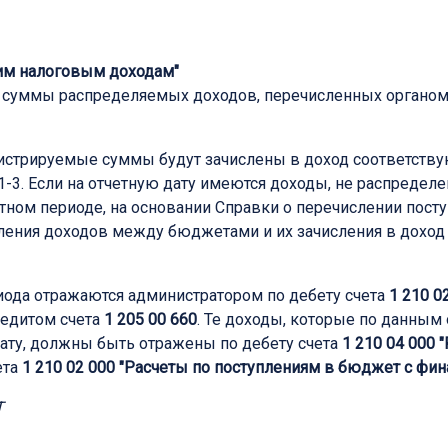
шим налоговым доходам"
 суммы распределяемых доходов, перечисленных органом
инистрируемые суммы будут зачислены в доход соответст
1-3. Если на отчетную дату имеются доходы, не распреде
ном периоде, на основании Справки о перечислении посту
еления доходов между бюджетами и их зачисления в дохо
иода отражаются администратором по дебету счета
1 210 0
редитом счета
1 205 00 660
. Те доходы, которые по данным 
ату, должны быть отражены по дебету счета
1 210 04 000
"
ета
1 210 02 000
"Расчеты по поступлениям в бюджет с фи
Т