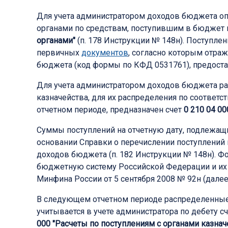
Для учета администратором доходов бюджета оп
органами по средствам, поступившим в бюджет н
органами"
(п. 178 Инструкции № 148н). Поступле
первичных
документов
, согласно которым отра
бюджета (код формы по КФД 0531761), предоста
Для учета администратором доходов бюджета рас
казначейства, для их распределения по соотв
отчетном периоде, предназначен счет
0 210 04 0
Суммы поступлений на отчетную дату, подлежащ
основании Справки о перечислении поступлений
доходов бюджета (п. 182 Инструкции № 148н). 
бюджетную систему Российской Федерации и и
Минфина России от 5 сентября 2008 № 92н (далее
В следующем отчетном периоде распределенные 
учитывается в учете администратора по дебету с
000 "Расчеты по поступлениям с органами казнач