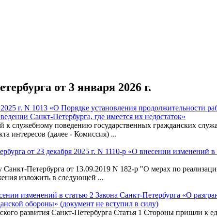
ербурга от 3 января 2026 г.
2025 г. N 1013 «О Порядке установления продолжительности раб
ведении Санкт-Петербурга, где имеется их недостаток»
й к служебному поведению государственных гражданских служа
 интересов (далее - Комиссия) ...
рбурга от 23 декабря 2025 г. N 1110-р «О внесении изменений в
у Санкт-Петербурга от 13.09.2019 N 182-р "О мерах по реализац
жения изложить в следующей ...
несении изменений в статью 2 Закона Санкт-Петербурга «О разг
анской обороны» (документ не вступил в силу)
еского развития Санкт-Петербурга Статья 1 Стороны пришли к 