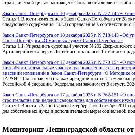
стратегической целью настоящего Соглашения является стабильн
Закон Санкт-Петербурга от 10 декабря 2025 г. N 727-145 «О в
Статья 1 Внести изменение в Закон Санкт-Петербурга от 28 ок
следующего содержания: "33.3) определение в соответствии с 
Закон Санкт-Петербурга от 10 декабря 2025 г. N 718-143 «Об 
Санкт-Петербурга «О мировых судьях Санкт-Петербурга»
Статья 1 1. Упразднить судебный участок N 202 Дзержинского 
Артиллерийского пер. и Литейного пр. по оси Литейного пр. до 
Закон Санкт-Петербурга от 17 декабря 2025 г. N 770-154 «О по
Петербурга, и земельные участки, расположенные на территории
внесении изменений в Закон Санкт-Петербурга «О Методике оп
ГАРАНТ: См. справку о ставках арендной платы за земельные у
Российской Федерации, Федеральным законом от 8 августа 2024 
Закон Санкт-Петербурга от 17 декабря 2025 г. N 762-151 «О 
строительства или ведения садоводства для собственных нуж
Статья 1 Внести в Закон Санкт-Петербурга от 9 ноября 2011 г
для собственных нужд и дополнительной меры социальной подд
Мониторинг Ленинградской области от 