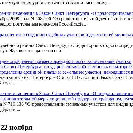
ое улучшения уровня и качества жизни населения, ...
несении изменения в Закон Санкт-Петербурга «О градостроительн
тября 2009 года N 508-100 "О градостроительной деятельности в 
Градостроительным кодексом Российской ...
упразднении и создании судебных участков и должностей мировы
судебного района Санкт-Петербурга, территория которого опред
ул. Жуковского, далее по оси ...
рядке определения размера арендной платы за земельные участки
 Санкт-Петербурга, государственная собственность на которые н
ределения арендной платы за земельные участки, находящиеся 
частки в Санкт-Петербурге Статья 1 Настоящий Закон Санкт-Пете
года ...
внесении изменения в Закон Санкт-Петербурга «О предоставлени
д и дополнительной меры социальной поддержки гражданам, име
ода N 710-136 "О предоставлении земельных участков для индив
ержки ...
22 ноября