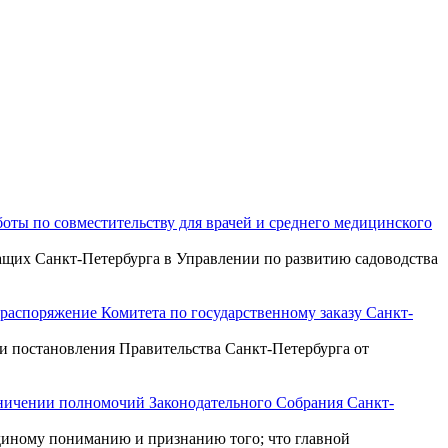
оты по совместительству для врачей и среднего медицинского
щих Санкт-Петербурга в Управлении по развитию садоводства
 распоряжение Комитета по государственному заказу Санкт-
ии постановления Правительства Санкт-Петербурга от
раничении полномочий Законодательного Собрания Санкт-
единому пониманию и признанию того; что главной