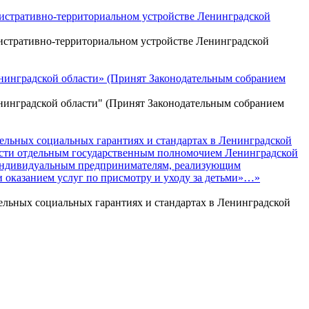
инистративно-территориальном устройстве Ленинградской
инистративно-территориальном устройстве Ленинградской
Ленинградской области» (Принят Законодательным собранием
Ленинградской области" (Принят Законодательным собранием
ительных социальных гарантиях и стандартах в Ленинградской
асти отдельным государственным полномочием Ленинградской
 индивидуальным предпринимателям, реализующим
и оказанием услуг по присмотру и уходу за детьми»…»
тельных социальных гарантиях и стандартах в Ленинградской