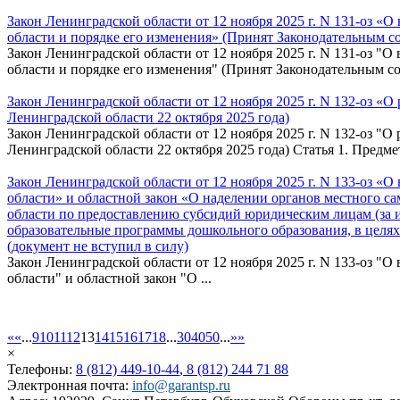
Закон Ленинградской области от 12 ноября 2025 г. N 131-оз «
области и порядке его изменения» (Принят Законодательным со
Закон Ленинградской области от 12 ноября 2025 г. N 131-оз "
области и порядке его изменения" (Принят Законодательным со
Закон Ленинградской области от 12 ноября 2025 г. N 132-оз «
Ленинградской области 22 октября 2025 года)
Закон Ленинградской области от 12 ноября 2025 г. N 132-оз "
Ленинградской области 22 октября 2025 года) Статья 1. Предмет 
Закон Ленинградской области от 12 ноября 2025 г. N 133-оз «
области» и областной закон «О наделении органов местного 
области по предоставлению субсидий юридическим лицам (за
образовательные программы дошкольного образования, в целях
(документ не вступил в силу)
Закон Ленинградской области от 12 ноября 2025 г. N 133-оз "
области" и областной закон "О ...
«
«
...
9
10
11
12
13
14
15
16
17
18
...
30
40
50
...
»
»
×
Телефоны:
8 (812) 449-10-44
,
8 (812) 244 71 88
Электронная почта:
info@garantsp.ru