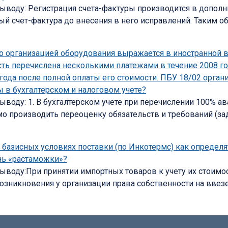
воду: Регистрация счета-фактуры производится в дополн
ый счет-фактура до внесения в него исправлений. Таким о
 организацией оборудования выражается в иностранной ва
сть перечислена несколькими платежами в течение 2008 го
года после полной оплаты его стоимости. ПБУ 18/02 орган
 в бухгалтерском и налоговом учете?
оду: 1. В бухгалтерском учете при перечислении 100% ав
имо производить переоценку обязательств и требований (з
базисных условиях поставки (по Инкотермс) как определят
нь «растаможки»?
воду:При принятии импортных товаров к учету их стоимос
 возникновения у организации права собственности на вве