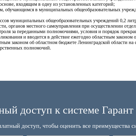
снове, входящим в одну из установленных категорий;
м, обучающимся в муниципальных общеобразовательных учрежден
ассов муниципальных общеобразовательных учреждений 0,2 литр
сти, органов местного самоуправления при осуществлении отде
нтроля за переданными полномочиями, условия и порядок прекр
убликования и вводится в действие ежегодно областным законом
стным законом об областном бюджете Ленинградской области н
арственных полномочий.
ный доступ к системе Гарант 
платный доступ, чтобы оценить все преимущества с