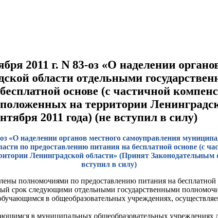
ября 2011 г. N 83-оз «О наделении орган
дской области отдельными государстве
 бесплатной основе (с частичной компен
сположенных на территории Ленинградс
тября 2011 года) (не вступил в силу)
83-оз «О наделении органов местного самоуправления муниц
сти по предоставлению питания на бесплатной основе (с ча
итории Ленинградской области» (Принят Законодательным соб
вступил в силу)
елены полномочиями по предоставлению питания на бесплатной
ный срок следующими отдельными государственными полномочи
 обучающимся в общеобразовательных учреждениях, осуществляе
учающимся в муниципальных общеобразовательных учреждениях 