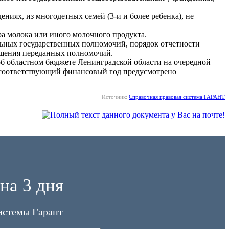
иях, из многодетных семей (3-и и более ребенка), не
а молока или иного молочного продукта.
льных государственных полномочий, порядок отчетности
ащения переданных полномочий.
 об областном бюджете Ленинградской области на очередной
а соответствующий финансовый год предусмотрено
Источник:
Справочная правовая система ГАРАНТ
на 3 дня
истемы Гарант