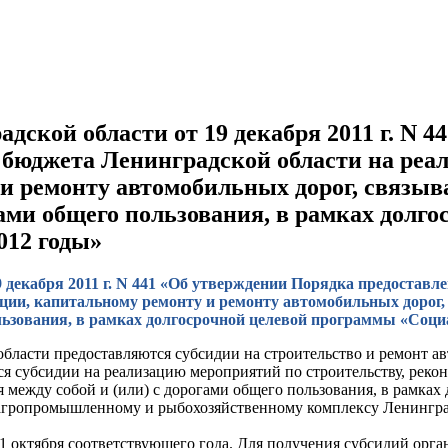
ской области от 19 декабря 2011 г. N 
о бюджета Ленинградской области на реа
и ремонту автомобильных дорог, связы
гами общего пользования, в рамках долг
012 годы»
 декабря 2011 г. N 441 «Об утверждении Порядка предоставле
кции, капитальному ремонту и ремонту автомобильных дорог
ользования, в рамках долгосрочной целевой программы «Социа
бласти предоставляются субсидии на строительство и ремонт а
ся субсидии на реализацию мероприятий по строительству, реко
я между собой и (или) с дорогами общего пользования, в рамка
агропромышленному и рыбохозяйственному комплексу Ленинград
1 октября соответствующего года. Для получения субсидий орга