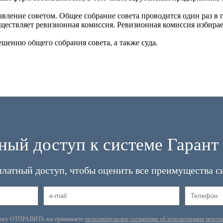
равление советом. Общее собрание совета проводится один раз в
уществляет ревизионная комиссия. Ревизионная комиссия избирае
шению общего собрания совета, а также суда.
ный доступ к системе Гарант 
платный доступ, чтобы оценить все преимущества с
опку ОТПРАВИТЬ вы принимаете
пользовательское соглашение об использовании персо