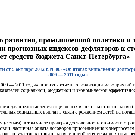
 развития, промышленной политики и т
нии прогнозных индексов-дефляторов к с
чет средств бюджета Санкт-Петербурга»
и от 5 октября 2012 г. N 305 «Об итогах выполнения долго
2009 — 2011 годы»
009 — 2011 годы»: приняты отчеты о реализации мероприятий и
оказателей социальной, бюджетной и экономической эффективн
ий для предоставления социальных выплат на строительство (
ьных социальных выплат в связи с рождением детей на погашен
(семьям), в том числе проверка достоверности стоимости строи
овий, частичная оплата договоров присоединения к энергосетям
олевое участие в строительстве и приобретение жилых помеще