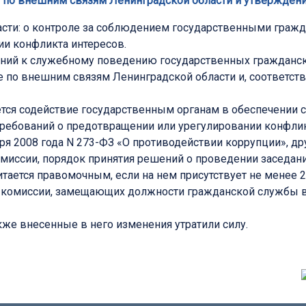
е по внешним связям Ленинградской области и утверждени
сти: о контроле за соблюдением государственными гражд
ии конфликта интересов.
аний к служебному поведению государственных гражданск
 по внешним связям Ленинградской области и, соответст
яется содействие государственным органам в обеспечени
требований о предотвращении или урегулировании конфлик
бря 2008 года N 273-ФЗ «О противодействии коррупции», 
миссии, порядок принятия решений о проведении заседани
читается правомочным, если на нем присутствует не менее 
в комиссии, замещающих должности гражданской службы в
кже внесенные в него изменения утратили силу.