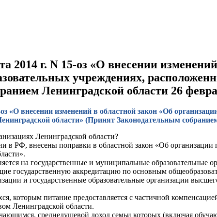
та 2014 г. N 15-оз «О внесении изменени
азовательных учреждениях, расположен
ранием Ленинградской области 26 феврал
15-оз «О внесении изменений в областной закон «Об организа
енинградской области» (Принят Законодательным собранием 
ганизациях Ленинградской области?
и в РФ, внесены поправки в областной закон «Об организации
ласти».
аняется на государственные и муниципальные образовательные 
щие государственную аккредитацию по основным общеобразоват
изации и государственные образовательные организации высше
ся, которым питание предоставляется с частичной компенсацией
вом Ленинградской области.
учающимся, среднедушевой доход семьи которых (включая обуч