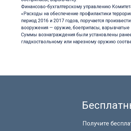
Финансово-бухгалтерскому управлению Комитета 
«Расходы на обеспечение профилактики террорис
период 2016 и 2017 годов, поручается произве
вооружения — оружие, боеприпасы, взрывчатые 
Суммы вознаграждения были установлены ранее п
гладкоствольному или нарезному оружию соответ
Бесплатны
Получите беспла