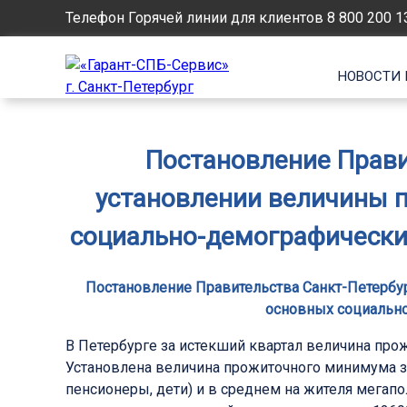
Телефон Горячей линии для клиентов
8 800 200 1
НОВОСТИ 
Постановление Правит
установлении величины п
социально-демографических 
Постановление Правительства Санкт-Петербур
основных социально-
В Петербурге за истекший квартал величина про
Установлена величина прожиточного минимума за 
пенсионеры, дети) и в среднем на жителя мегапо