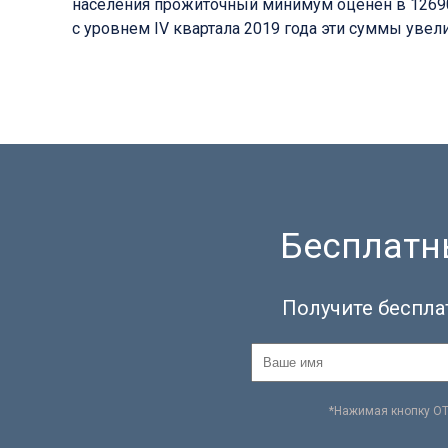
населения прожиточный минимум оценен в 12690 ру
с уровнем IV квартала 2019 года эти суммы увеличи
Бесплатны
Получите беспла
*Нажимая кнопку О