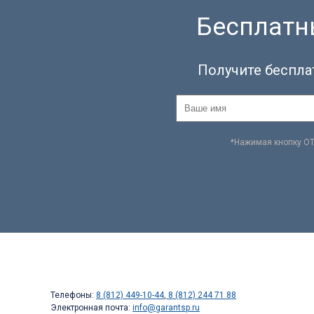
Бесплатны
Получите беспла
*Нажимая кнопку О
Телефоны:
8 (812) 449-10-44
,
8 (812) 244 71 88
Электронная почта:
info@garantsp.ru