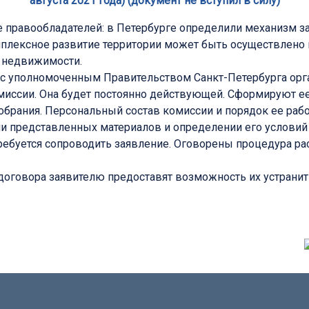
августа 2021 года) (документ не вступил в силу)
е правообладателей: в Петербурге определили механизм з
плексное развитие территории может быть осуществлено
в недвижимости.
 с уполномоченным Правительством Санкт-Петербурга орг
миссии. Она будет постоянно действующей. Сформируют ее
обрания. Персональный состав комиссии и порядок ее раб
и представленных материалов и определении его условий
ебуется сопроводить заявление. Оговорены процедура расс
 договора заявителю предоставят возможность их устранит