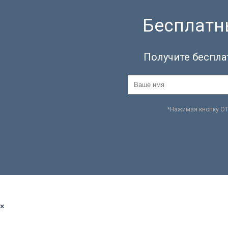
Бесплатны
Получите беспла
*Нажимая кнопку О
×