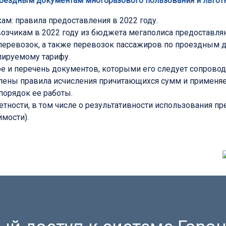
оездным документам многоразового пользования и льготн
м: правила предоставления в 2022 году.
зчикам в 2022 году из бюджета мегаполиса предоставляю
перевозок, а также перевозок пассажиров по проездным 
улируемому тарифу.
е и перечень документов, которыми его следует сопровод
влены правила исчисления причитающихся сумм и применя
порядок ее работы.
тности, в том числе о результативности использования п
мости).