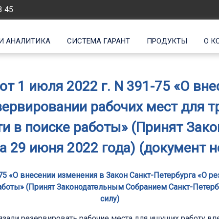
3 45
И АНАЛИТИКА
СИСТЕМА ГАРАНТ
ПРОДУКТЫ
О К
от 1 июля 2022 г. N 391-75 «О вн
зервировании рабочих мест для т
и в поиске работы» (Принят Зак
а 29 июня 2022 года) (документ не
1-75 «О внесении изменения в Закон Санкт-Петербурга «О р
боты» (Принят Законодательным Собранием Санкт-Петербур
силу)
бязали резервировать рабочие места для ищущих работу в