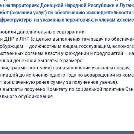
ч на территориях Донецкой Народной Республики и Луга
бот (оказании услуг) по обеспечению жизнедеятельности 
фраструктуры на указанных территориях, и членам их сем
новили дополнительные соцгарантии.
 ДНР и ЛНР (с целью выполнения там задач по обеспечен
ербуржцам — должностным лицам, госслужащим, вспомогат
мственных органам власти учреждений и предприятий — на
енной денежной выплаты в размере:
нения, травмы, контузии) при выполнении указанных задач;
ступившей до истечения одного года по возвращении из ко
ут выплаченную ранее сумму за полученное увечье).
 выплаты поручено Комитету по социальной политике Сан
ального опубликования.