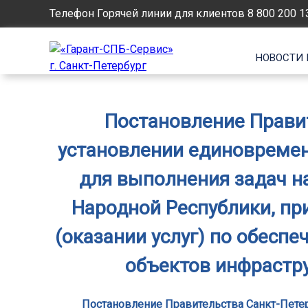
Телефон Горячей линии для клиентов
8 800 200 1
НОВОСТИ 
Постановление Правит
установлении единовреме
для выполнения задач н
Народной Республики, пр
(оказании услуг) по обесп
объектов инфрастру
Постановление Правительства Санкт-Петер