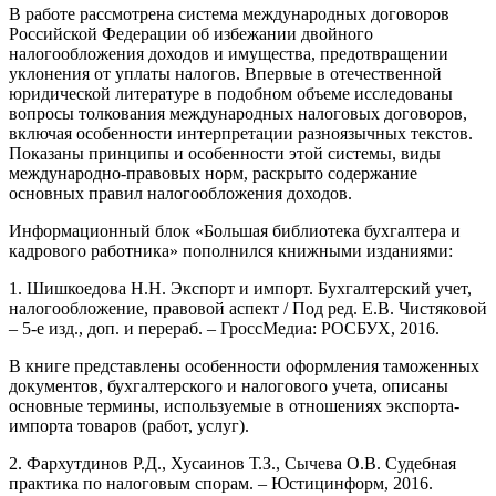
В работе рассмотрена система международных договоров
Российской Федерации об избежании двойного
налогообложения доходов и имущества, предотвращении
уклонения от уплаты налогов. Впервые в отечественной
юридической литературе в подобном объеме исследованы
вопросы толкования международных налоговых договоров,
включая особенности интерпретации разноязычных текстов.
Показаны принципы и особенности этой системы, виды
международно-правовых норм, раскрыто содержание
основных правил налогообложения доходов.
Информационный блок «Большая библиотека бухгалтера и
кадрового работника» пополнился книжными изданиями:
1. Шишкоедова Н.Н. Экспорт и импорт. Бухгалтерский учет,
налогообложение, правовой аспект / Под ред. Е.В. Чистяковой
– 5-е изд., доп. и перераб. – ГроссМедиа: РОСБУХ, 2016.
В книге представлены особенности оформления таможенных
документов, бухгалтерского и налогового учета, описаны
основные термины, используемые в отношениях экспорта-
импорта товаров (работ, услуг).
2. Фархутдинов Р.Д., Хусаинов Т.З., Сычева О.В. Судебная
практика по налоговым спорам. – Юстицинформ, 2016.