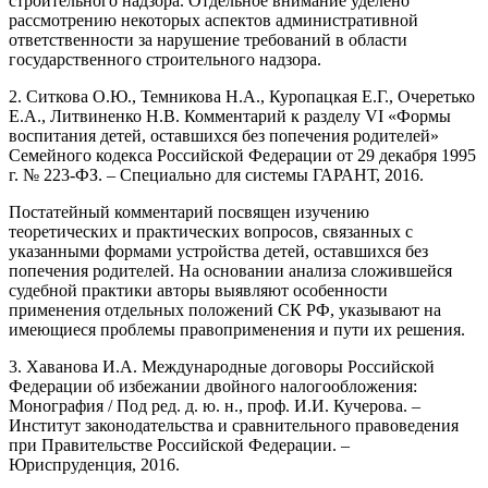
строительного надзора. Отдельное внимание уделено
рассмотрению некоторых аспектов административной
ответственности за нарушение требований в области
государственного строительного надзора.
2. Ситкова О.Ю., Темникова Н.А., Куропацкая Е.Г., Очеретько
Е.А., Литвиненко Н.В. Комментарий к разделу VI «Формы
воспитания детей, оставшихся без попечения родителей»
Семейного кодекса Российской Федерации от 29 декабря 1995
г. № 223-ФЗ. – Специально для системы ГАРАНТ, 2016.
Постатейный комментарий посвящен изучению
теоретических и практических вопросов, связанных с
указанными формами устройства детей, оставшихся без
попечения родителей. На основании анализа сложившейся
судебной практики авторы выявляют особенности
применения отдельных положений СК РФ, указывают на
имеющиеся проблемы правоприменения и пути их решения.
3. Хаванова И.А. Международные договоры Российской
Федерации об избежании двойного налогообложения:
Монография / Под ред. д. ю. н., проф. И.И. Кучерова. –
Институт законодательства и сравнительного правоведения
при Правительстве Российской Федерации. –
Юриспруденция, 2016.