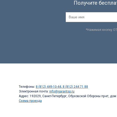
Получите беспла
*Нажимая кнопку О
Телефоны:
8 (812) 449-10-44
,
8 (812) 244 71 88
Электронная почта:
info@garantsp.ru
Адрес: 192029, Санкт-Петербург, Обуховской Обороны пр-кт, дом 
Схема проезда