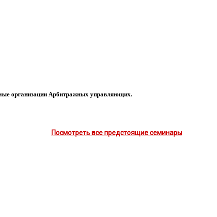
емые организации Арбитражных управляющих.
Посмотреть все предстоящие семинары