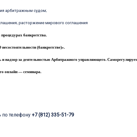
ния арбитражным судом;
глашения; расторжение мирового соглашения
в процедурах банкротства.
 несостоятельности (банкротстве)».
ь и надзор за деятельностью Арбитражного управляющего. Саморегулиру
го онлайн — семинара.
ь по телефону
+7 (812) 335-51-79