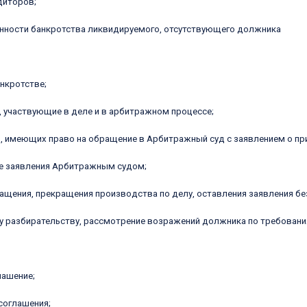
диторов;
нности банкротства ликвидируемого, отсутствующего должника
нкротстве;
, участвующие в деле и в арбитражном процессе;
ц, имеющих право на обращение в Арбитражный суд с заявлением о п
ие заявления Арбитражным судом;
ращения, прекращения производства по делу, оставления заявления бе
у разбирательству, рассмотрение возражений должника по требован
лашение;
соглашения;