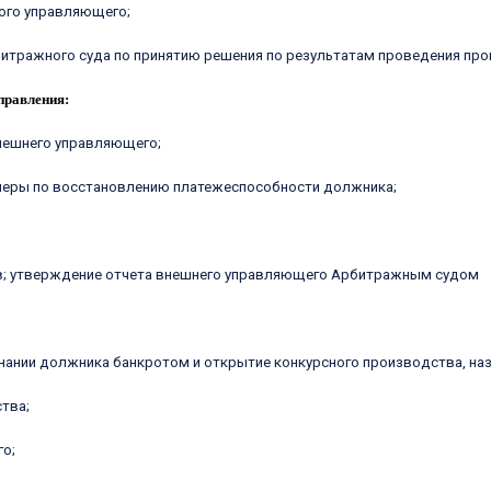
ного управляющего;
битражного суда по принятию решения по результатам проведения пр
правления:
внешнего управляющего;
 меры по восстановлению платежеспособности должника;
в; утверждение отчета внешнего управляющего Арбитражным судом
ании должника банкротом и открытие конкурсного производства, наз
тва;
го;