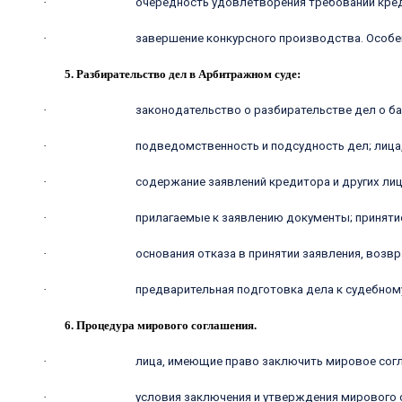
·
очередность удовлетворения требований кре
·
завершение конкурсного производства. Особе
5. Разбирательство дел в Арбитражном суде:
·
законодательство о разбирательстве дел о ба
·
подведомственность и подсудность дел; лица
·
содержание заявлений кредитора и других ли
·
прилагаемые к заявлению документы; принят
·
основания отказа в принятии заявления, возв
·
предварительная подготовка дела к судебном
6. Процедура мирового соглашения.
·
лица, имеющие право заключить мировое сог
·
условия заключения и утверждения мирового 