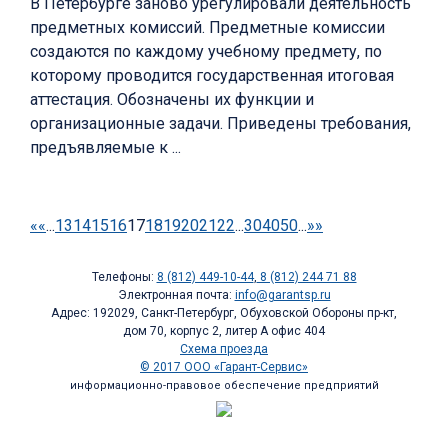
В Петербурге заново урегулировали деятельность
предметных комиссий. Предметные комиссии
создаются по каждому учебному предмету, по
которому проводится государственная итоговая
аттестация. Обозначены их функции и
организационные задачи. Приведены требования,
предъявляемые к ...
«
«
...
13
14
15
16
17
18
19
20
21
22
...
30
40
50
...
»
»
Телефоны:
8 (812) 449-10-44
,
8 (812) 244 71 88
Электронная почта:
info@garantsp.ru
Адрес: 192029, Санкт-Петербург, Обуховской Обороны пр-кт,
дом 70, корпус 2, литер А офис 404
Схема проезда
© 2017 ООО «Гарант-Сервис»
информационно-правовое обеспечение предприятий