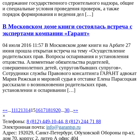
содержание государственного строительного надзора, общие
и специальные условия проведения проверок, а также
порядок формирования и ведения дел […]
В Московском доме книги состоялась встреча с
экспертами компании «Гарант»
04 июля 2016 11:57 В Московском доме книги на Арбате 27
июня прошла открытая встреча на тему «Осуществление
родительских прав. Вопросы оспаривания и установления
отцовства. Алиментные обязательства родителей,
совершеннолетних детей, супругов/бывших супругов».
Сотрудники службы Правового консалтинга ГАРАНТ адвокат
Мария Рижская и мировой судья в отставке Елена Парасоцкая
рассказали о возникновении родительских прав,
установлении и оспаривании […]
«
«
...
11
12
13
14
15
16
17
18
19
20
...
30
...
»
»
×
Телефоны:
8 (812) 449-10-44
,
8 (812) 244 71 88
Электронная почта:
info@garantsp.ru
Адрес: 192029, Санкт-Петербург, Обуховской Обороны пр-кт,
дом 70, корпус 2, литер А офис 404